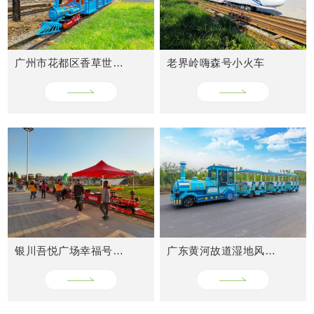
广州市花都区香草世界轨道小火车
老界岭嗨森号小火车
CASES
成功案例
银川吾悦广场幸福号火车
广东黄河故道湿地风景区网红小火车