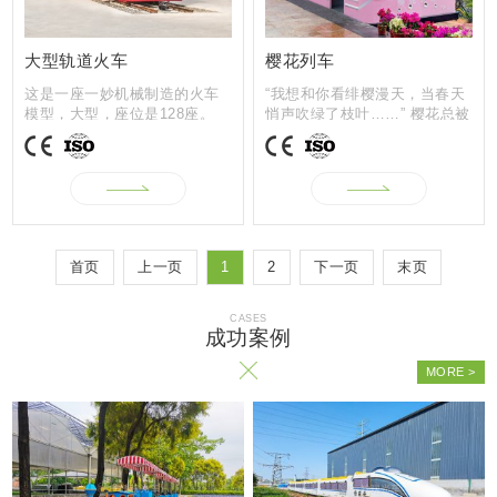
大型轨道火车
樱花列车
这是一座一妙机械制造的火车
“我想和你看绯樱漫天，当春天
模型，大型，座位是128座。
悄声吹绿了枝叶……” 樱花总被
是轨道火车，...
写进歌...
首页
上一页
1
2
下一页
末页